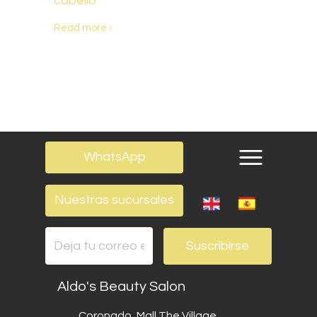
cabello
Read more ›
WhatsApp
Nuestras sucursales
Suscribirse
Aldo's Beauty Salon
Coronado, Mall The Village